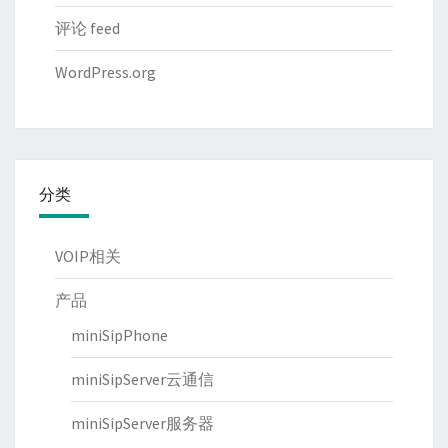
评论 feed
WordPress.org
分类
VOIP相关
产品
miniSipPhone
miniSipServer云通信
miniSipServer服务器