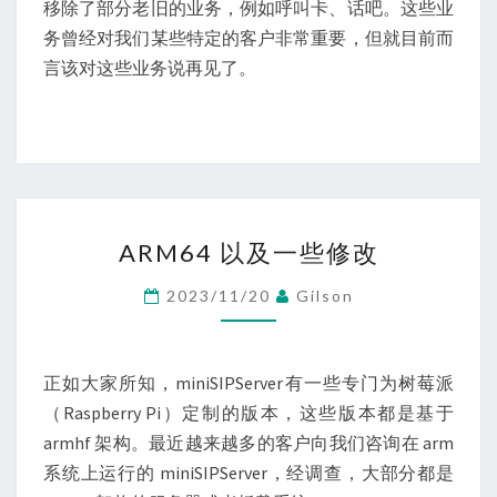
移除了部分老旧的业务，例如呼叫卡、话吧。这些业
务曾经对我们某些特定的客户非常重要，但就目前而
言该对这些业务说再见了。
ARM64
ARM64 以及一些修改
以
及
2023/11/20
Gilson
一
些
修
正如大家所知，miniSIPServer有一些专门为树莓派
改
（Raspberry Pi）定制的版本，这些版本都是基于
armhf 架构。最近越来越多的客户向我们咨询在 arm
系统上运行的 miniSIPServer，经调查，大部分都是