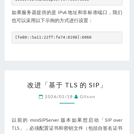
如果服务器提供的是 IPv6 地址和非标准端口，我们
也可以采用以下示例的方式进行设置：
[fe80::5a11:22ff:fe74:8198]:6060
改
改进「基于 TLS 的 SIP」
进
「基
2026/01/18
Gilson
于
TLS
的
以前的 miniSIPServer 版本如果想启动「SIP over
SIP」
TLS」，必须配置证书和密钥文件（包括自签名证书