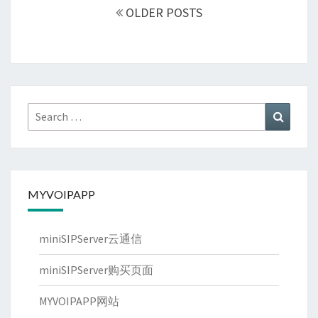
navigation
OLDER POSTS
Search
Search
for:
MYVOIPAPP
miniSIPServer云通信
miniSIPServer购买页面
MYVOIPAPP网站