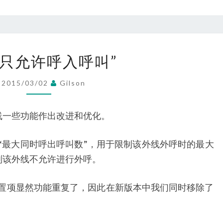
通
知
去
“只允许呼入呼叫”
掉
“只
2015/03/02
Gilson
允
许
线一些功能作出改进和优化。
呼
入
加“最大同时呼出呼叫数”，用于限制该外线外呼时的最大
呼
则该外线不允许进行外呼。
叫”
配置项显然功能重复了，因此在新版本中我们同时移除了