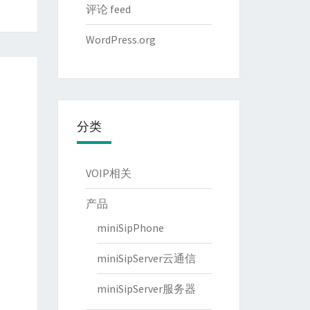
评论 feed
WordPress.org
分类
VOIP相关
产品
miniSipPhone
miniSipServer云通信
miniSipServer服务器