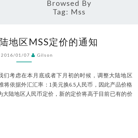
Browsed By
Tag:
Mss
关
陆地区MSS定价的通知
于
调
2016/01/07
Gilson
整
大
我们考虑在本月底或者下月初的时候，调整大陆地区
陆
。调整基准将依据外汇汇率：1美元换6.5人民币，因此产品价格
地
″作为大陆地区人民币定价，新的定价将高于目前已有的价
区
MSS
定
价
的