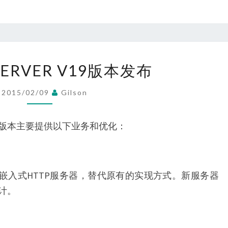
MINISIPSERVER
PSERVER V19版本发布
V19
版
2015/02/09
Gilson
本
发
19版本主要提供以下业务和优化：
布
的嵌入式HTTP服务器，替代原有的实现方式。新服务器
计。