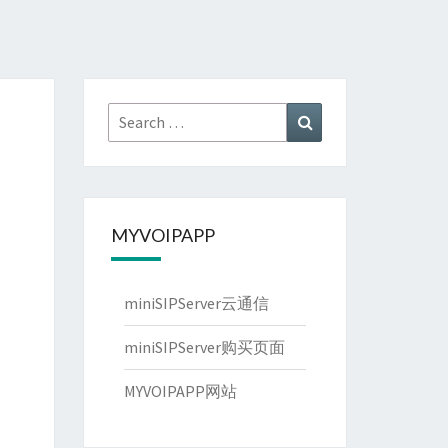
Search
Search
for:
MYVOIPAPP
miniSIPServer云通信
miniSIPServer购买页面
MYVOIPAPP网站