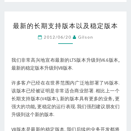
最
最新的长期支持版本以及稳定版本
新
的
2012/06/20
Gilson
长
期
支
我们非常高兴地宣布最新的LTS版本升级到V6.6版本,
持
最新的稳定版本升级到V8版本.
版
许多客户已经在在世界范围内广泛地部署了V6版本.
本
该版本已经被证明是非常适合商业部署. 相比上一个
以
长期支持版本(V4版本), 新的版本具有更多的业务, 更
及
强大的功能, 更稳定的运行表现. 我们强烈建议朋友们
稳
升级到这个新的版本.
定
版
V8版本是最新的稳定版本. 我们后续的业务开发都将
本