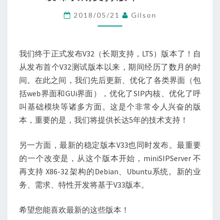
长
2018/05/21
Gilson
期
支
持
我们终于正式发布V32（长期支持，LTS）版本了！自
版
从发布首个V32测试版本以来，期间经历了数月的时
本
间。在此之间，我们先后更新、优化了各类界面（包
V32！
括web界面和GUi界面），优化了SIP内核、优化了呼
叫基础模块等诸多方面。这是个非常令人兴奋的版
本，重要的是，我们将提供长达5年的技术支持！
另一方面，最新的稳定版本V33也同时发布。最重要
的一个改变是，从这个版本开始，miniSIPServer 不
再支持 X86-32 架构的Debian、Ubuntu系统。新的业
务、需求、特性开发将基于V33版本。
希望您能喜欢最新的这些版本！