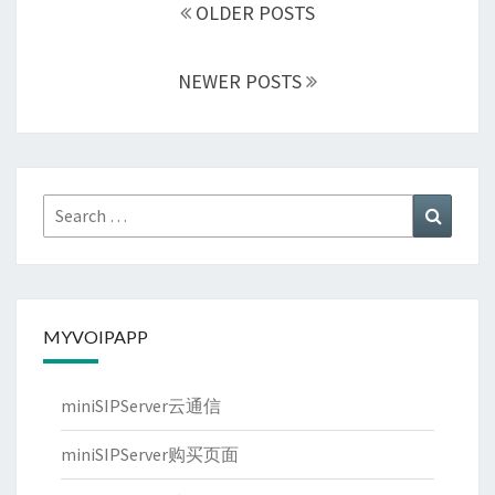
navigation
OLDER POSTS
NEWER POSTS
Search
Search
for:
MYVOIPAPP
miniSIPServer云通信
miniSIPServer购买页面