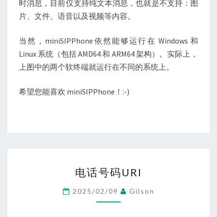
时消息，目前仅支持纯文本消息，也就是不支持：图
片、文件、语音以及视频等内容。
当然，miniSIPPhone依然能够运行在 Windows 和
Linux 系统（包括 AMD64 和 ARM64 架构）。实际上，
上图中的两个软终端就运行在不同的系统上。
希望您能喜欢 miniSIPPhone！:-)
电
电话号码URI
话
号
2025/02/09
Gilson
码
URI