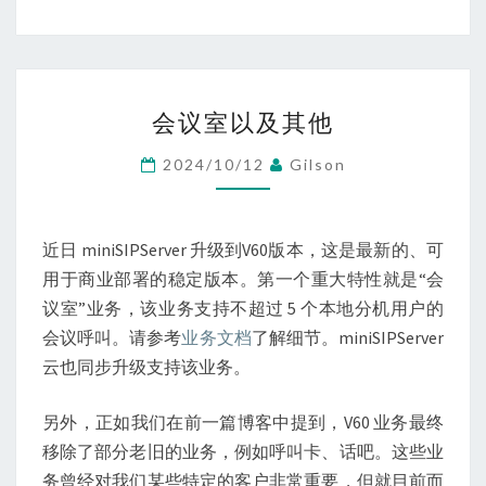
会
会议室以及其他
议
室
2024/10/12
Gilson
以
及
其
近日 miniSIPServer 升级到V60版本，这是最新的、可
他
用于商业部署的稳定版本。第一个重大特性就是“会
议室”业务，该业务支持不超过 5 个本地分机用户的
会议呼叫。请参考
业务文档
了解细节。miniSIPServer
云也同步升级支持该业务。
另外，正如我们在前一篇博客中提到，V60 业务最终
移除了部分老旧的业务，例如呼叫卡、话吧。这些业
务曾经对我们某些特定的客户非常重要，但就目前而