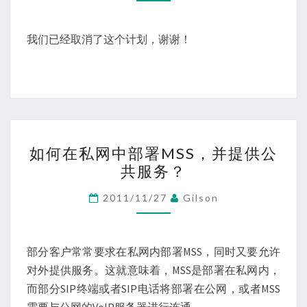
制
计
划
我们已经取消了这个计划，谢谢！
如
如何在私网中部署MSS，并提供公
何
共服务？
在
私
2011/11/27
Gilson
网
中
部
部分客户常常要求在私网内部署MSS，同时又要允许
署
对外提供服务。这就意味着，MSS是部署在私网内，
MSS，
而部分SIP终端或者SIP电话将部署在公网，或者MSS
并