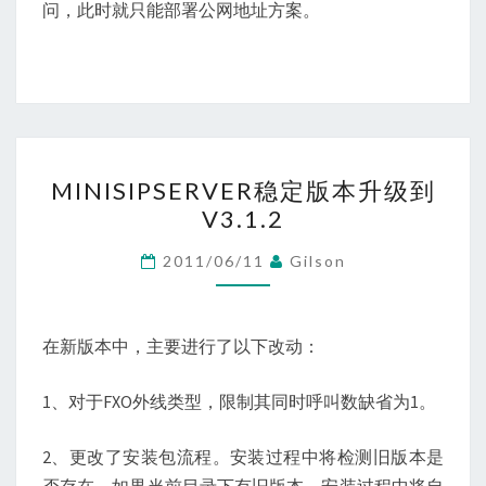
问，此时就只能部署公网地址方案。
MINISIPSERVER
MINISIPSERVER稳定版本升级到
稳
V3.1.2
定
版
2011/06/11
Gilson
本
升
级
在新版本中，主要进行了以下改动：
到
1、对于FXO外线类型，限制其同时呼叫数缺省为1。
V3.1.2
2、更改了安装包流程。安装过程中将检测旧版本是
否存在。如果当前目录下有旧版本，安装过程中将自