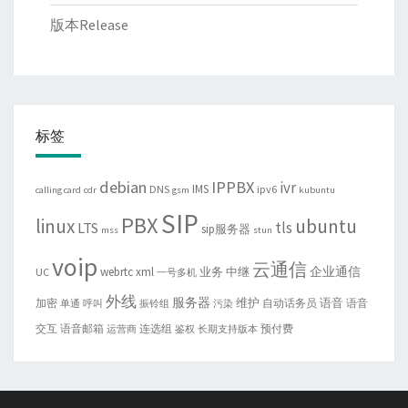
版本Release
标签
debian
IPPBX
ivr
IMS
DNS
ipv6
calling card
cdr
gsm
kubuntu
SIP
PBX
linux
ubuntu
tls
LTS
sip服务器
mss
stun
voip
云通信
企业通信
webrtc
xml
业务
中继
UC
一号多机
外线
服务器
维护
语音
加密
自动话务员
语音
单通
呼叫
振铃组
污染
交互
语音邮箱
连选组
预付费
运营商
鉴权
长期支持版本