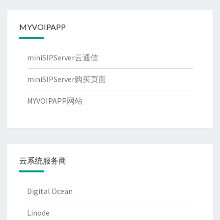
MYVOIPAPP
miniSIPServer云通信
miniSIPServer购买页面
MYVOIPAPP网站
云系统服务商
Digital Ocean
Linode