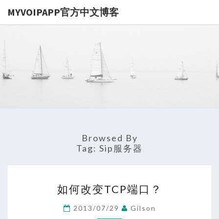
MYVOIPAPP官方中文博客
MYVOIPA
讨论
MYVOIPAPP
产品的点点滴
官方中文博
滴，推动中国
SIP技术的发
展
Browsed By
Tag:
Sip服务器
如
如何改变TCP端口？
何
改
2013/07/29
Gilson
变