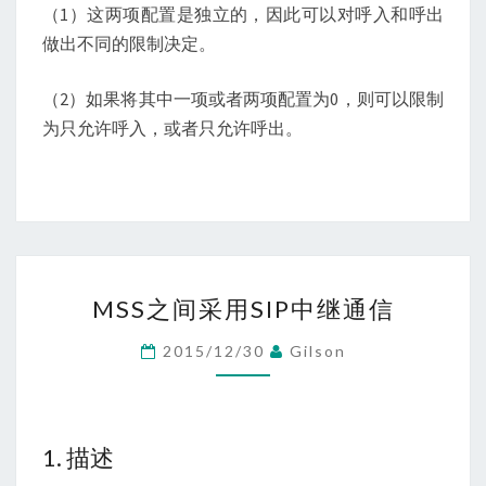
（1）这两项配置是独立的，因此可以对呼入和呼出
做出不同的限制决定。
（2）如果将其中一项或者两项配置为0，则可以限制
为只允许呼入，或者只允许呼出。
MSS
MSS之间采用SIP中继通信
之
间
2015/12/30
Gilson
采
用
SIP
1. 描述
中