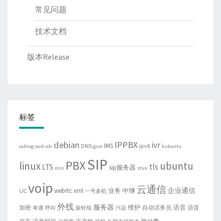
常见问题
技术文档
版本Release
标签
debian
IPPBX
ivr
IMS
DNS
ipv6
calling card
cdr
gsm
kubuntu
SIP
PBX
linux
ubuntu
tls
LTS
sip服务器
mss
stun
voip
云通信
企业通信
webrtc
xml
业务
中继
UC
一号多机
外线
服务器
维护
语音
加密
自动话务员
语音
单通
呼叫
振铃组
污染