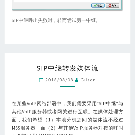
SIP中继呼出失败时，转而尝试另一中继。
SIP
SIP中继转发媒体流
中
继
2018/03/08
Gilson
转
发
媒
在某些VoIP网络部署中，我们需要采用“SIP中继”与
体
其他VoIP服务器或者网关进行互联。在媒体处理方
流
面，我们希望（1）本地分机之间的媒体流不经过
MSS服务器，而（2）与其他VoIP服务器对接的呼叫