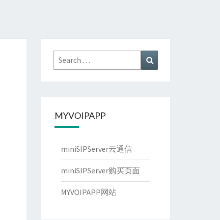
Search
Search
for:
MYVOIPAPP
miniSIPServer云通信
miniSIPServer购买页面
MYVOIPAPP网站