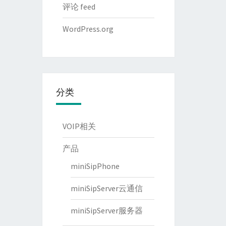
评论 feed
WordPress.org
分类
VOIP相关
产品
miniSipPhone
miniSipServer云通信
miniSipServer服务器