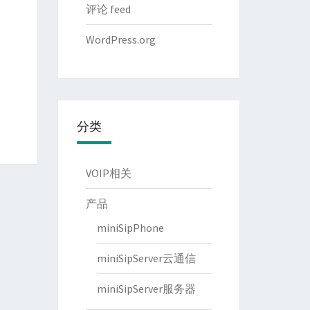
评论 feed
WordPress.org
分类
VOIP相关
产品
miniSipPhone
miniSipServer云通信
miniSipServer服务器