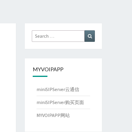
Search
Search
for:
MYVOIPAPP
miniSIPServer云通信
miniSIPServer购买页面
MYVOIPAPP网站