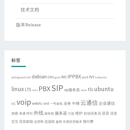
技术文档
版本Release
标签
debian
IPPBX
ivr
IMS
DNS
ipv6
calling card
cdr
gsm
kubuntu
SIP
PBX
linux
ubuntu
tls
LTS
sip服务器
mss
stun
voip
云通信
企业通信
webrtc
xml
业务
中继
UC
一号多机
外线
服务器
维护
语音
加密
自动话务员
语音
单通
呼叫
振铃组
污染
交互
语音邮箱
连选组
预付费
运营商
鉴权
长期支持版本