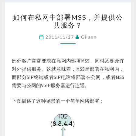
如
如何在私网中部署MSS，并提供公
何
共服务？
在
私
2011/11/27
Gilson
网
中
部
部分客户常常要求在私网内部署MSS，同时又要允许
署
对外提供服务。这就意味着，MSS是部署在私网内，
MSS，
而部分SIP终端或者SIP电话将部署在公网，或者MSS
并
需要与公网的VoIP服务器进行连通。
提
下图描述了这种场景的一个简单网络部署：
供
公
共
服
务？