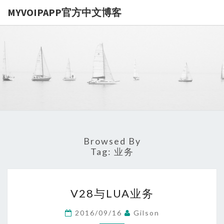
MYVOIPAPP官方中文博客
MYVOIPA
讨论
MYVOIPAPP
产品的点点滴
官方中文博
滴，推动中国
SIP技术的发
展
Browsed By
Tag:
业务
V28
V28与LUA业务
与
LUA
2016/09/16
Gilson
业