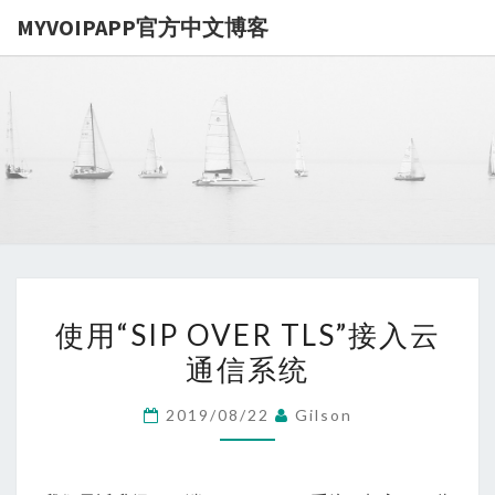
MYVOIPAPP官方中文博客
MYVOIPA
讨论
MYVOIPAPP
产品的点点滴
官方中文博
滴，推动中国
SIP技术的发
展
使
使用“SIP OVER TLS”接入云
用
通信系统
“SIP
OVER
2019/08/22
Gilson
TLS”
接
入