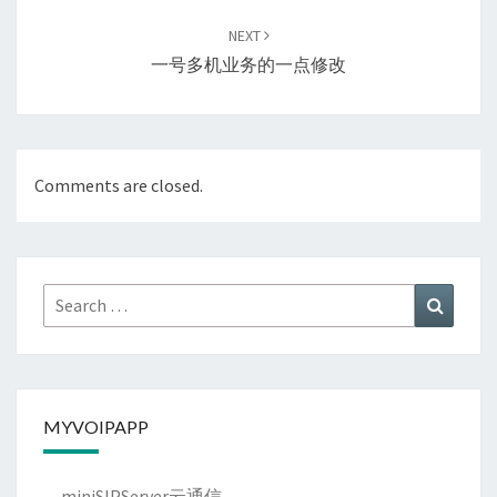
NEXT
一号多机业务的一点修改
Comments are closed.
Search
Search
for:
MYVOIPAPP
miniSIPServer云通信