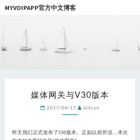
MYVOIPAPP官方中文博客
MYVOIPA
讨论
MYVOIPAPP
产品的点点滴
官方中文博
滴，推动中国
SIP技术的发
展
媒
媒体网关与V30版本
体
网
2017/04/17
Gilson
关
与
V30
昨天我们正式发布了V30版本。正如以前所说，本次
版