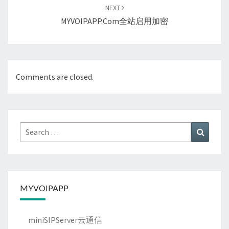
NEXT
MYVOIPAPP.com全站启用加密
Comments are closed.
Search
Search
for:
MYVOIPAPP
miniSIPServer云通信