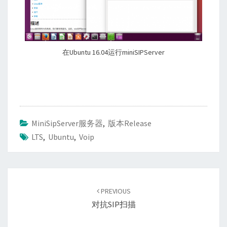
在Ubuntu 16.04运行miniSIPServer
MiniSipServer服务器
,
版本Release
LTS
,
Ubuntu
,
Voip
Post
navigation
PREVIOUS
对抗SIP扫描