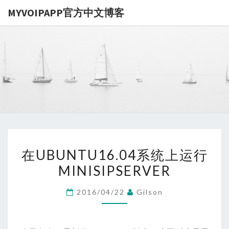
MYVOIPAPP官方中文博客
MYVOIPA
讨论
MYVOIPAPP
产品的点点滴
官方中文博
滴，推动中国
SIP技术的发
展
在
在UBUNTU16.04系统上运行
UBUNTU16.04
MINISIPSERVER
系
统
2016/04/22
Gilson
上
运
行