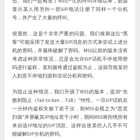
击。我们一起检查了MSS产生的呼叫详细话单，数据
显示某人用另外一部SIP电话注册了同样一个分机
号，并产生了大量的呼叫。
很显然，这是个非常严重的问题。我们推测这位“黑
客”可能采用了发送大量SIP消息的方式来尝试上述分
机的密码，并最终破解了密码。MSS以前的版本没有
考虑这种异常情况，总是会允许SIP话机不停使用密
码进行鉴权，直到最终通过鉴权为止，这就导致某些
人刻意不停地扫描和尝试分机和密码。
为阻止这种情况，我们升级了MSS的版本，提供“失
败则阻止（fail to ban， F2B）”特性。一旦SIP话机在
一分钟内鉴权失败了若干次，则MSS会视之为“恶意
扫描”并屏蔽其IP地址若干小时，期间MSS将拒绝所有
来自该IP地址的SIP消息。这样迫使某些人几乎不可
能破解SIP分机的密码。