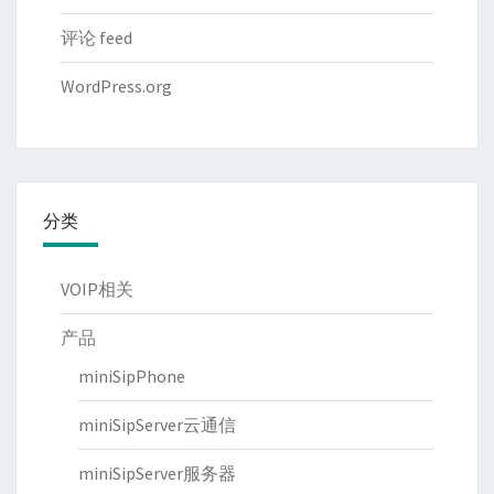
评论 feed
WordPress.org
分类
VOIP相关
产品
miniSipPhone
miniSipServer云通信
miniSipServer服务器