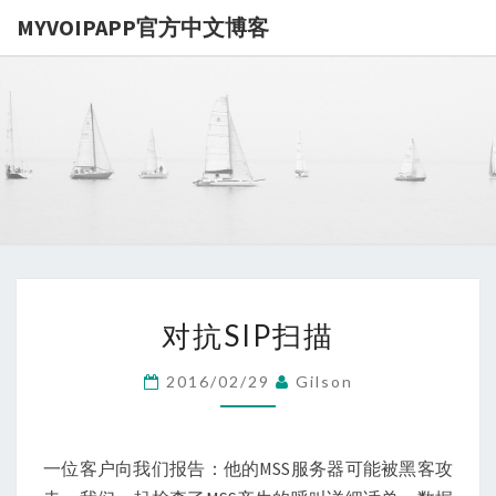
MYVOIPAPP官方中文博客
MYVOIPA
讨论
MYVOIPAPP
产品的点点滴
官方中文博
滴，推动中国
SIP技术的发
展
对
对抗SIP扫描
抗
SIP
2016/02/29
Gilson
扫
描
一位客户向我们报告：他的MSS服务器可能被黑客攻