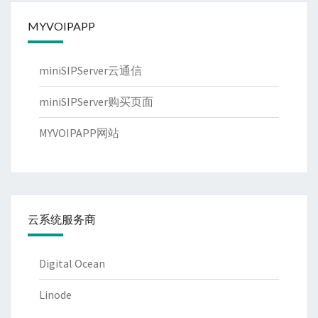
MYVOIPAPP
miniSIPServer云通信
miniSIPServer购买页面
MYVOIPAPP网站
云系统服务商
Digital Ocean
Linode