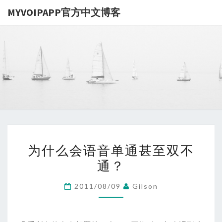
MYVOIPAPP官方中文博客
MYVOIPA
讨论
MYVOIPAPP
产品的点点滴
官方中文博
滴，推动中国
SIP技术的发
展
为
为什么会语音单通甚至双不
什
通？
么
会
2011/08/09
Gilson
语
音
单