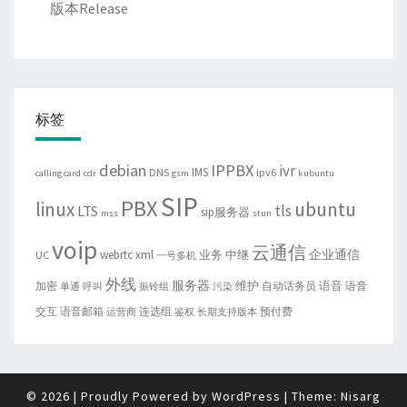
版本Release
标签
debian
IPPBX
ivr
IMS
DNS
ipv6
calling card
cdr
gsm
kubuntu
SIP
PBX
linux
ubuntu
tls
LTS
sip服务器
mss
stun
voip
云通信
企业通信
webrtc
xml
业务
中继
UC
一号多机
外线
服务器
维护
语音
加密
自动话务员
语音
单通
呼叫
振铃组
污染
交互
语音邮箱
连选组
预付费
运营商
鉴权
长期支持版本
© 2026
|
Proudly Powered by
WordPress
|
Theme:
Nisarg