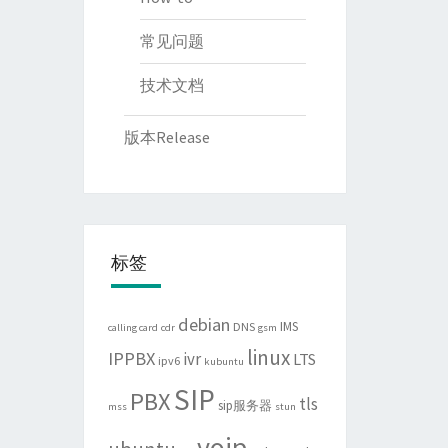
常见问题
技术文档
版本Release
标签
debian
IMS
DNS
calling card
cdr
gsm
linux
IPPBX
ivr
LTS
ipv6
kubuntu
SIP
PBX
tls
sip服务器
mss
stun
voip