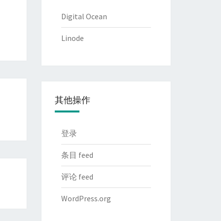
Digital Ocean
Linode
其他操作
登录
条目 feed
评论 feed
WordPress.org