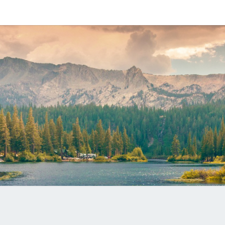
静
记
录
一
点
水
生
活
潜