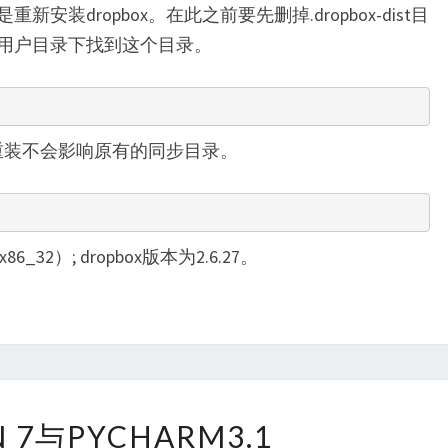
装dropbox。在此之前要先删掉.dropbox-dist目
用户目录下找到这个目录。
。重装不会影响原有的同步目录。
6_32）; dropbox版本为2.6.27。
DEBIAN
N 7与PYCHARM3.1
7