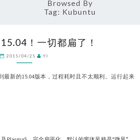
流
Browsed By
Tag:
Kubuntu
KUBUNTU15.04！
U15.04！一切都扁了！
一
切
2015/04/25
YI
都
扁
u到最新的15.04版本，过程耗时且不太顺利。运行起来
了！
及Plasma5，完全扁平化。默认的窗体风格是“微风”。