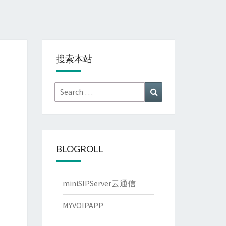
搜索本站
Search
Search
for:
BLOGROLL
miniSIPServer云通信
MYVOIPAPP