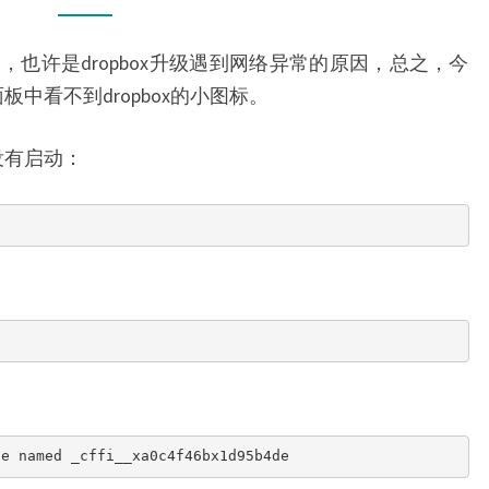
无
法
因，也许是dropbox升级遇到网络异常的原因，总之，今
启
面板中看不到dropbox的小图标。
动
问
没有启动：
题
le named _cffi__xa0c4f46bx1d95b4de