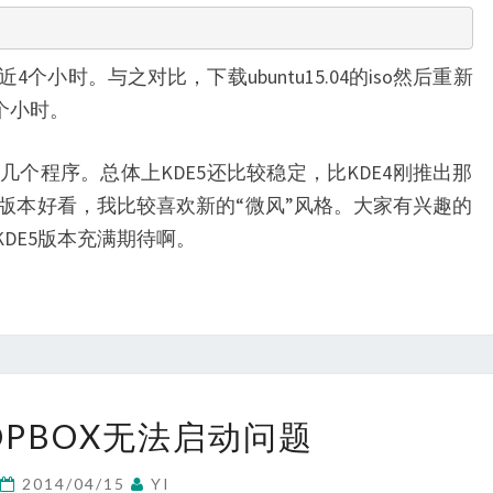
小时。与之对比，下载ubuntu15.04的iso然后重新
1个小时。
个程序。总体上KDE5还比较稳定，比KDE4刚推出那
版本好看，我比较喜欢新的“微风”风格。大家有兴趣的
KDE5版本充满期待啊。
修
OPBOX无法启动问题
正
DROPBOX
2014/04/15
YI