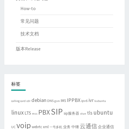
How-to
常见问题
技术文档
版本Release
标签
debian
IPPBX
ivr
IMS
DNS
ipv6
calling card
cdr
gsm
kubuntu
SIP
PBX
linux
ubuntu
tls
LTS
sip服务器
mss
stun
voip
云通信
企业通信
webrtc
xml
业务
中继
UC
一号多机