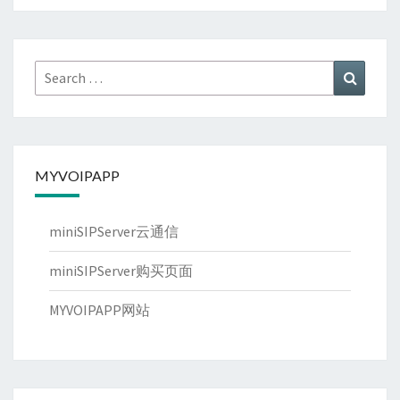
Search
Search
for:
MYVOIPAPP
miniSIPServer云通信
miniSIPServer购买页面
MYVOIPAPP网站