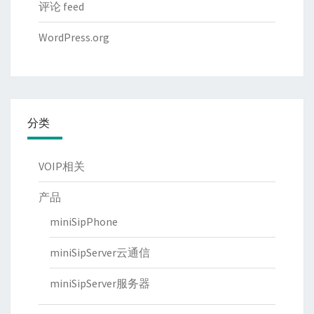
评论 feed
WordPress.org
分类
VOIP相关
产品
miniSipPhone
miniSipServer云通信
miniSipServer服务器