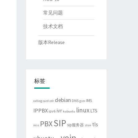
常见问题
技术文档
版本Release
标签
debian
IMS
DNS
calling card
cdr
gsm
linux
IPPBX
ivr
LTS
ipv6
kubuntu
SIP
PBX
tls
sip服务器
mss
stun
voip