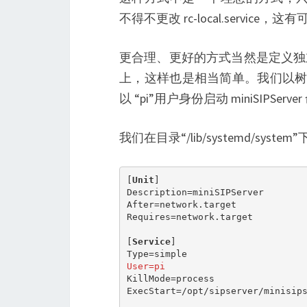
不得不更改 rc-local.serv
更合理、更好的方式当然是定义独立的 mini
上，这样也是相当简单。我们以树莓派（
以 “pi”用户身份启动 miniSIPSer
我们在目录“/lib/systemd/system”
[
Unit
]

Description=miniSIPServer

After=network.target

Requires=network.target

[
Service
]

User=pi
KillMode=process

ExecStart=/opt/sipserver/minisips