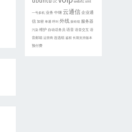
ubuntu
webrtc
xml
UC
云通信
企业通
业务
中继
一号多机
外线
信
服务器
加密
单通
呼叫
振铃组
维护
语音
自动话务员
语音交互
语
污染
音邮箱
连选组
运营商
鉴权
长期支持版本
预付费