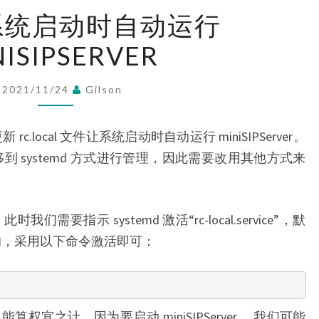
LINUX
X 系统启动时自动运行
系
ISIPSERVER
统
启
动
2021/11/24
Gilson
时
自
rc.local 文件让系统启动时自动运行 miniSIPServer。
动
迁移到 systemd 方式进行管理，因此需要改用其他方式来
运
行
MINISIPSERVER
我们需要指示 systemd 激活“rc-local.service”，默
激活的，采用以下命令激活即可：
宜之计。因为要启动 miniSIPServer， 我们可能