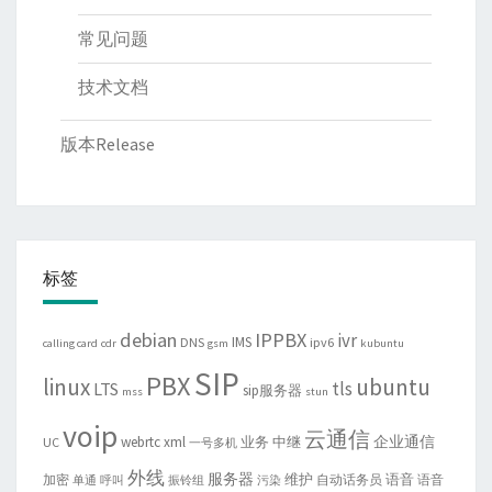
常见问题
技术文档
版本Release
标签
debian
IPPBX
ivr
IMS
DNS
ipv6
calling card
cdr
gsm
kubuntu
SIP
PBX
linux
ubuntu
tls
LTS
sip服务器
mss
stun
voip
云通信
企业通信
webrtc
xml
业务
中继
UC
一号多机
外线
服务器
维护
语音
加密
自动话务员
语音
单通
呼叫
振铃组
污染