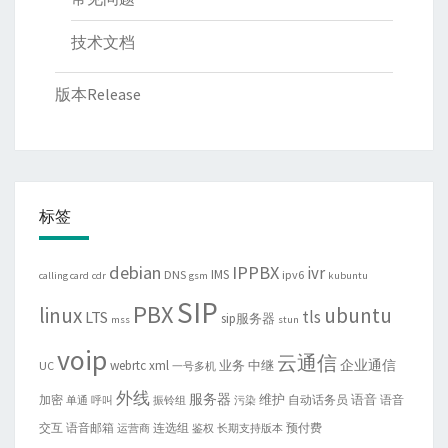
技术文档
版本Release
标签
debian
IPPBX
ivr
IMS
DNS
ipv6
calling card
cdr
gsm
kubuntu
SIP
PBX
linux
ubuntu
tls
LTS
sip服务器
mss
stun
voip
云通信
企业通信
webrtc
xml
业务
中继
UC
一号多机
外线
服务器
维护
语音
加密
自动话务员
语音
单通
呼叫
振铃组
污染
交互
语音邮箱
连选组
预付费
运营商
鉴权
长期支持版本