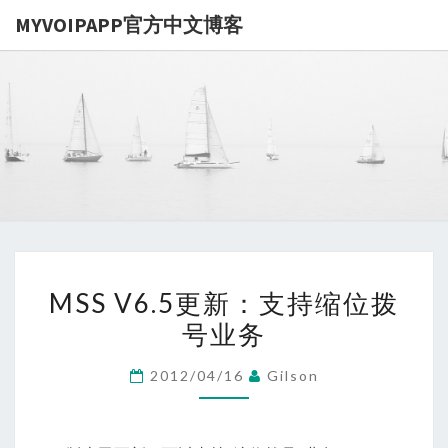
MYVOIPAPP官方中文博客
MYVOIPA
讨论
MYVOIPAPP
产品的点点滴
官方中文博
滴，推动中国
SIP技术的发
展
MSS
MSS V6.5更新：支持缩位拨
V6.5
号业务
更
新：
2012/04/16
Gilson
支
持
缩