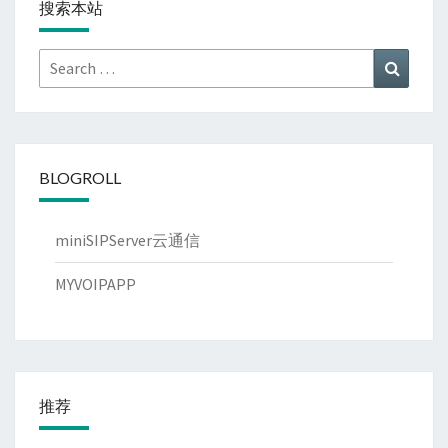
搜索本站
Search
Search
for:
BLOGROLL
miniSIPServer云通信
MYVOIPAPP
推荐