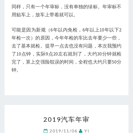
同样，只有一个年审标，没有单独的绿标。年审标不
用贴车上，放车上带着就可以。
可能是因为新规（6年以内免检，6年以上10年以下2
年检一次）的原因，今年年检的车比去年要少一些，
去了基本就检。提早一点去也没有问题，本次我预约
了10点钟，实际9点20左右就到了，大约30分钟就检
完了，算上交强险耽误的时间，全程也大约只要50分
钟。
2019
2019汽车年审
汽
车
2019/11/06
YI