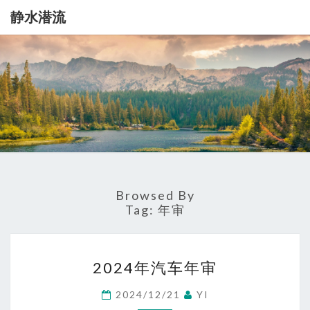
静水潜流
静
记
录
一
水
点
生
潜
活
流
Browsed By
Tag:
年审
2024
2024年汽车年审
年
汽
2024/12/21
YI
车