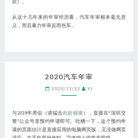
款）。
从这十几年来的年审经历看，汽车年审根本毫无意
义，而且暴力年审反而伤车。
2020
2020汽车年审
汽
车
2020/11/12
YI
年
审
与2019年类似（请猛击
此处链接
），直接在“深圳交
警”公众号里预约申请即可。吐槽一下，这个预约申
请的页面估计是直接应用的电脑网页版，又没做网页
适应，在手机里操作时，字体细小得简直眼瞎。