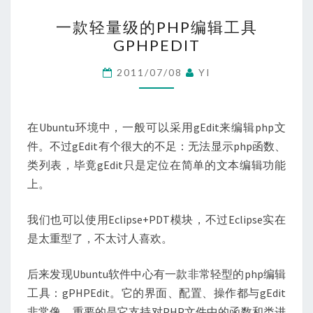
一
一款轻量级的PHP编辑工具
款
GPHPEDIT
轻
量
2011/07/08
YI
级
的
PHP
在Ubuntu环境中，一般可以采用gEdit来编辑php文
编
件。不过gEdit有个很大的不足：无法显示php函数、
辑
类列表，毕竟gEdit只是定位在简单的文本编辑功能
工
上。
具
我们也可以使用Eclipse+PDT模块，不过Eclipse实在
GPHPEDIT
是太重型了，不太讨人喜欢。
后来发现Ubuntu软件中心有一款非常轻型的php编辑
工具：gPHPEdit。它的界面、配置、操作都与gEdit
非常像，重要的是它支持对PHP文件中的函数和类进