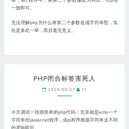
一致即可。
无法理解php为什么将第二个参数改成字符串型，实
在是多此一举，而且毫无意义。
PHP
PHP闭合标签害死人
闭
合
2014/03/27
YI
标
签
害
今天调试一段很简单的php代码：无非就是echo一个
死
字符串给javascript程序，由js程序根据字符串走不同
人
的逻辑即可。