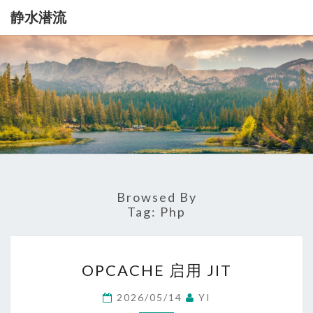
静水潜流
静
记
录
一
水
点
生
潜
活
流
Browsed By
Tag:
Php
OPCACHE
OPCACHE 启用 JIT
启
用
2026/05/14
YI
JIT