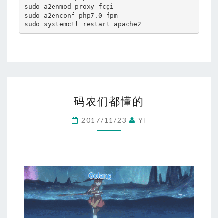
sudo a2enmod proxy_fcgi

sudo a2enconf php7.0-fpm

sudo systemctl restart apache2
码
码农们都懂的
农
们
2017/11/23
YI
都
懂
的