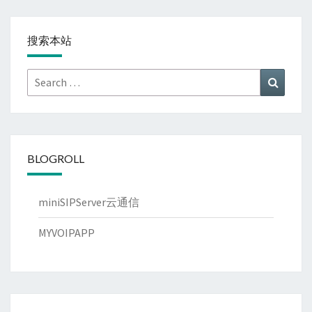
搜索本站
Search
Search
for:
BLOGROLL
miniSIPServer云通信
MYVOIPAPP