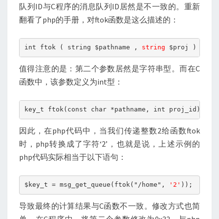
队列ID与C程序的消息队列ID居然是不一致的。重新
翻看了php的手册，对ftok函数是这么描述的：
int ftok ( string $pathname , 
string
 $proj )
值得注意的是：第二个参数居然是字符串型。而在C
函数中，该参数定义为int型：
key_t ftok(const char *pathname, int proj_id);
因此，在php代码中，当我们传递整数2给函数ftok
时，php转换成了字符‘2’，也就是说，上述示例的
php代码实际相当于以下语句：
$key_t = msg_get_queue(ftok("/home", 
'2'
));
导致最终的计算结果与C函数不一致。修改方式也简
单，在C程序中，将第二个参数修改为0x32，与php