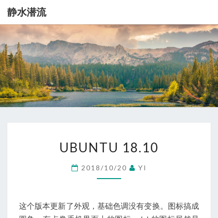
静水潜流
静
记
录
一
水
点
生
潜
活
流
UBUNTU
UBUNTU 18.10
18.10
2018/10/20
YI
这个版本更新了外观，基础色调没有变换。图标搞成