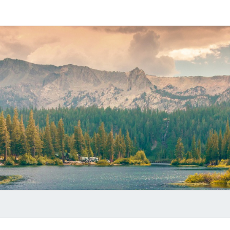
静
记
录
一
点
水
生
活
潜