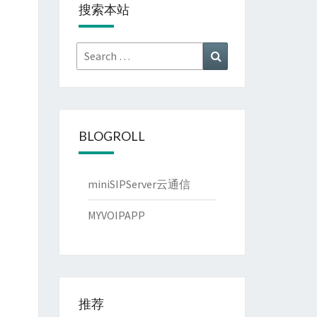
搜索本站
Search
Search
for:
BLOGROLL
miniSIPServer云通信
MYVOIPAPP
推荐