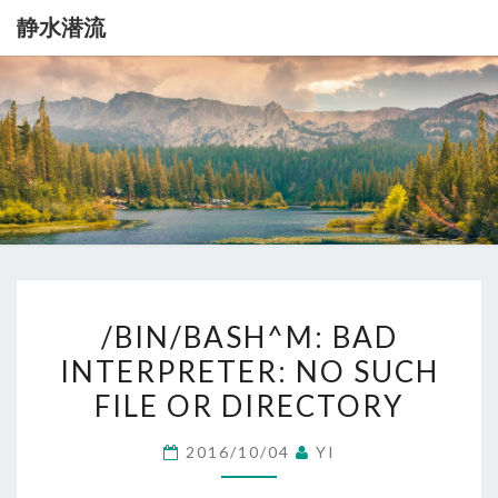
静水潜流
静
记
录
一
水
点
生
潜
活
流
/BIN/BASH^M:
/BIN/BASH^M: BAD
BAD
INTERPRETER: NO SUCH
INTERPRETER:
FILE OR DIRECTORY
NO
SUCH
2016/10/04
YI
FILE
OR