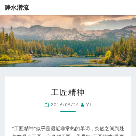
静水潜流
静
记
录
一
水
点
生
潜
活
流
工
工匠精神
匠
精
2016/05/24
YI
神
“工匠精神”似乎是最近非常热的单词，突然之间到处