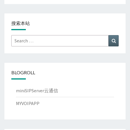
搜索本站
Search
Search
for:
BLOGROLL
miniSIPServer云通信
MYVOIPAPP