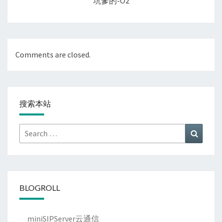
坑爹的-O2
Comments are closed.
搜索本站
Search
Search
for:
BLOGROLL
miniSIPServer云通信