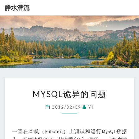
静水潜流
静
记
录
一
水
点
生
潜
活
流
MYSQL
MYSQL诡异的问题
诡
异
2012/02/09
YI
的
问
题
一直在本机（kubuntu）上调试和运行MySQL数据