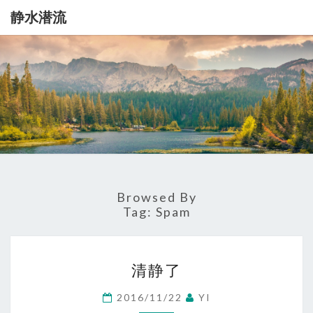
静水潜流
静
记
录
一
水
点
生
潜
活
流
Browsed By
Tag:
Spam
清
清静了
静
了
2016/11/22
YI