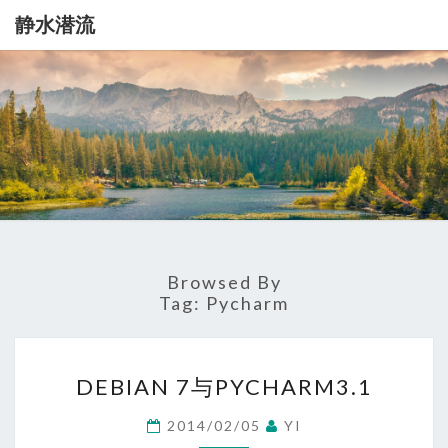
静水潜流
静
记
录
一
水
点
生
潜
活
流
Browsed By
Tag:
Pycharm
DEBIAN
DEBIAN 7与PYCHARM3.1
7
与
2014/02/05
YI
PYCHARM3.1