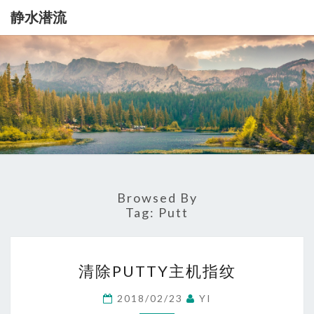
静水潜流
静
记
录
一
水
点
生
潜
活
流
Browsed By
Tag:
Putt
清
清除PUTTY主机指纹
除
PUTTY
2018/02/23
YI
主