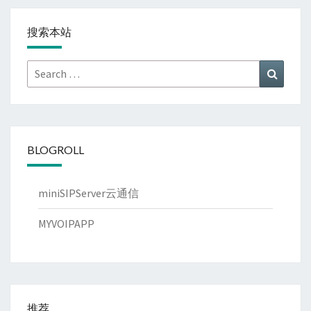
搜索本站
Search
Search
for:
BLOGROLL
miniSIPServer云通信
MYVOIPAPP
推荐