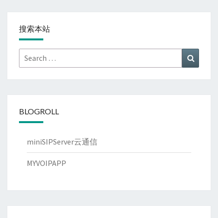
搜索本站
Search
Search
for:
BLOGROLL
miniSIPServer云通信
MYVOIPAPP