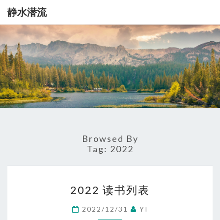
静水潜流
静
记
录
一
水
点
生
潜
活
流
Browsed By
Tag:
2022
2022
2022 读书列表
读
书
2022/12/31
YI
列