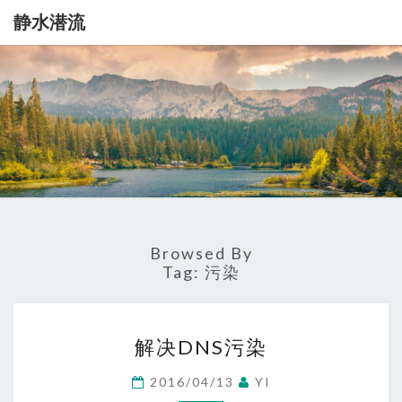
静水潜流
静
记
录
一
水
点
生
潜
活
流
Browsed By
Tag:
污染
解
解决DNS污染
决
DNS
2016/04/13
YI
污