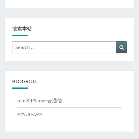
搜索本站
Search
Search
for:
BLOGROLL
miniSIPServer云通信
MYVOIPAPP