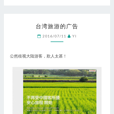
台
台湾旅游的广告
湾
旅
2016/07/11
YI
游
的
广
公然歧视大陆游客，欺人太甚！
告