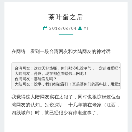
茶
茶叶蛋之后
叶
蛋
2016/06/04
YI
之
后
在网络上看到一段台湾网友和大陆网友的神对话:
台湾网友：这些天好热耶，你们那停电没冷气，一定超难受吧？

大陆网友：是啊。现在都点着蜡烛上网呢！

台湾网友：那能看见吗？

大陆网友：没事，我们都能盲打！真羡慕你们的高科技，用爱发电！
我觉得这大陆网友实在太狠了，同时也很惊讶这位台
湾网友的认知。别说深圳，十几年前在老家（江西，
四线城市）时，就已经很少有停电这事了。