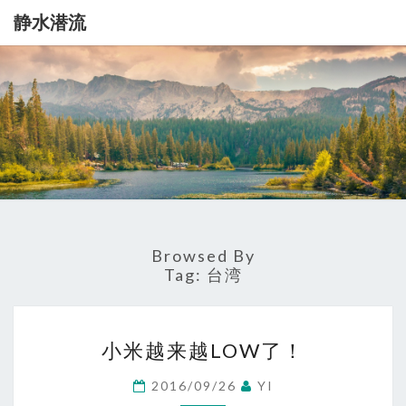
静水潜流
静
记
录
一
水
点
生
潜
活
流
Browsed By
Tag:
台湾
小
小米越来越LOW了！
米
越
2016/09/26
YI
来