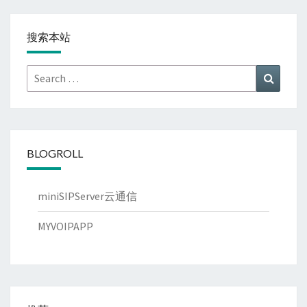
搜索本站
Search
Search
for:
BLOGROLL
miniSIPServer云通信
MYVOIPAPP