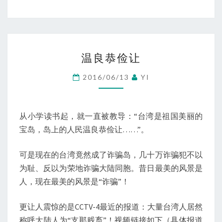
温
温良恭俭让
良
恭
2016/06/13
YI
俭
让
从小学读书起，就一直被教导：“台湾是祖国美丽的
宝岛，岛上的人民温良恭俭让……”。
可是现在的台湾竟然成了诈骗岛，几十万诈骗犯不以
为耻、反以为荣地诈骗大陆同胞。昔日最美的风景是
人，现在最美的风景是“诈骗”！
更让人震惊的是CCTV-4最近的报道：大量台湾人居然
称呼大陆人为“支那贱畜”！视频链接如下（具体报道