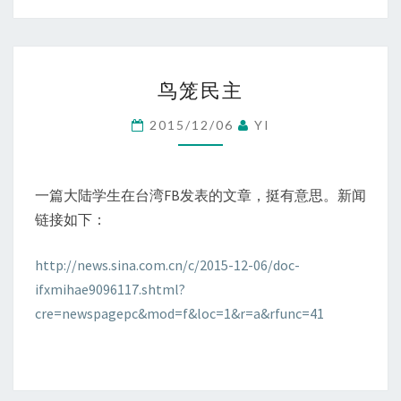
鸟
鸟笼民主
笼
民
2015/12/06
YI
主
一篇大陆学生在台湾FB发表的文章，挺有意思。新闻
链接如下：
http://news.sina.com.cn/c/2015-12-06/doc-
ifxmihae9096117.shtml?
cre=newspagepc&mod=f&loc=1&r=a&rfunc=41