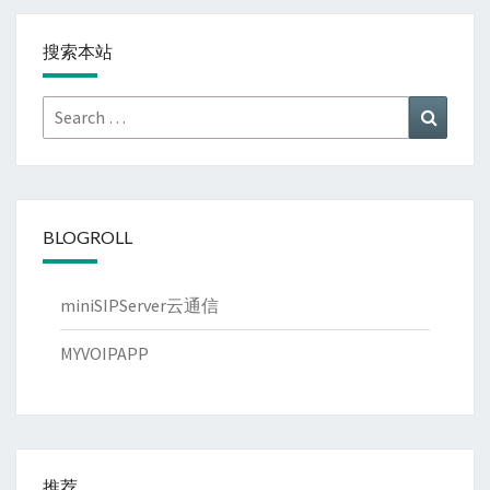
搜索本站
Search
Search
for:
BLOGROLL
miniSIPServer云通信
MYVOIPAPP
推荐