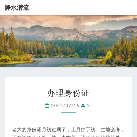
静水潜流
静
记
录
一
水
点
生
潜
活
流
办
办理身份证
理
身
2022/07/15
YI
份
证
老大的身份证月初过期了，上月由于初二生地会考，