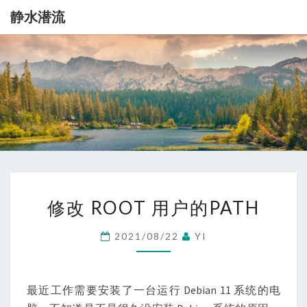
静水潜流
静
记
录
一
水
点
生
潜
活
流
修
修改 ROOT 用户的PATH
改
ROOT
2021/08/22
YI
用
户
的
最近工作需要安装了一台运行 Debian 11 系统的电
PATH