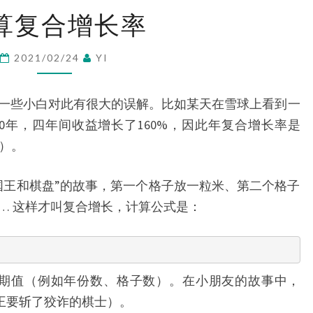
流
计
算复合增长率
算
复
2021/02/24
YI
合
增
一些小白对此有很大的误解。比如某天在雪球上看到一
长
020年，四年间收益增长了160%，因此年复合增长率是
率
暴）。
国王和棋盘”的故事，第一个格子放一粒米、第二个格子
… 这样才叫复合增长，计算公式是：
周期值（例如年份数、格子数）。在小朋友的故事中，
国王要斩了狡诈的棋士）。