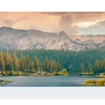
静
记
录
一
点
水
生
活
潜