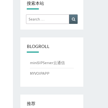
搜索本站
Search
Search
for:
BLOGROLL
miniSIPServer云通信
MYVOIPAPP
推荐