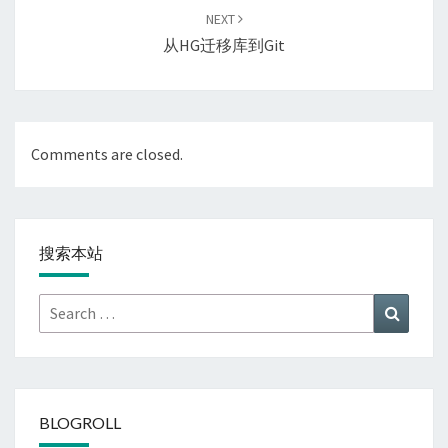
NEXT
从HG迁移库到Git
Comments are closed.
搜索本站
Search
Search
for:
BLOGROLL