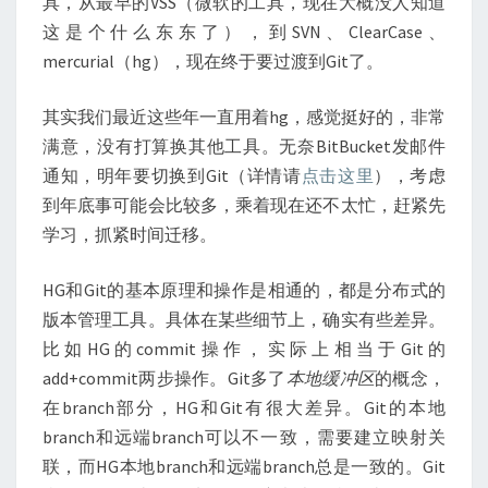
具，从最早的VSS（微软的工具，现在大概没人知道
这是个什么东东了），到SVN、ClearCase、
mercurial（hg），现在终于要过渡到Git了。
其实我们最近这些年一直用着hg，感觉挺好的，非常
满意，没有打算换其他工具。无奈BitBucket发邮件
通知，明年要切换到Git（详情请
点击这里
），考虑
到年底事可能会比较多，乘着现在还不太忙，赶紧先
学习，抓紧时间迁移。
HG和Git的基本原理和操作是相通的，都是分布式的
版本管理工具。具体在某些细节上，确实有些差异。
比如HG的commit操作，实际上相当于Git的
add+commit两步操作。Git多了
本地缓冲区
的概念，
在branch部分，HG和Git有很大差异。Git的本地
branch和远端branch可以不一致，需要建立映射关
联，而HG本地branch和远端branch总是一致的。Git