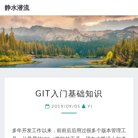
静水潜流
静
记
录
一
水
点
生
潜
活
流
GIT
GIT入门基础知识
入
门
2019/09/05
YI
基
础
知
多年开发工作以来，前前后后用过很多个版本管理工
识