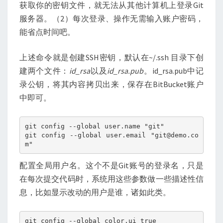
获取你的密钥文件，就无法从其他计算机上登录Git
服务器。（2）每次登录、操作无需输入账户密码，
能省点时间吧。
上述命令就是创建SSH密钥，默认在~/.ssh 目录下创
建两个文件：
id_rsa
以及
id_rsa.pub
。id_rsa.pub中记
录公钥，将其内容拷贝出来，保存在BitBucket账户
中即可。
git config --global user.name "git"

git config --global user.email "git@demo.co
m"
配置全局用户名。这个不是Git账号的登录名，只是
在每次提交代码时，系统用这些参数做一些描述性信
息，比如显示改动的用户是谁，诸如此类。
git config --global color.ui true