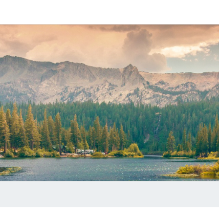
静
记
录
一
点
水
生
活
潜