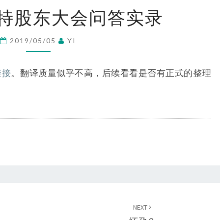
流
2019
菲特股东大会问答实录
巴
菲
2019/05/05
YI
特
股
链接
。翻译质量似乎不高，后续看看是否有正式的整理
东
大
会
问
答
实
录
NEXT