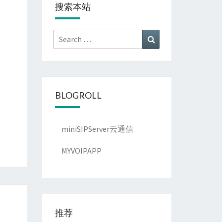
搜索本站
Search
Search
for:
BLOGROLL
miniSIPServer云通信
MYVOIPAPP
推荐