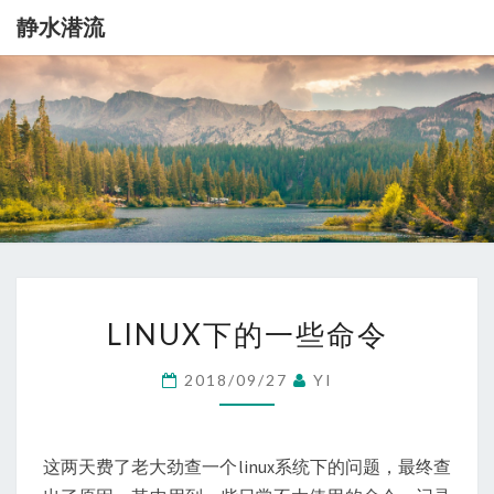
静水潜流
静
记
录
一
水
点
生
潜
活
流
LINUX
LINUX下的一些命令
下
的
2018/09/27
YI
一
些
命
这两天费了老大劲查一个linux系统下的问题，最终查
令