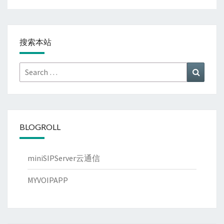
搜索本站
Search
Search
for:
BLOGROLL
miniSIPServer云通信
MYVOIPAPP