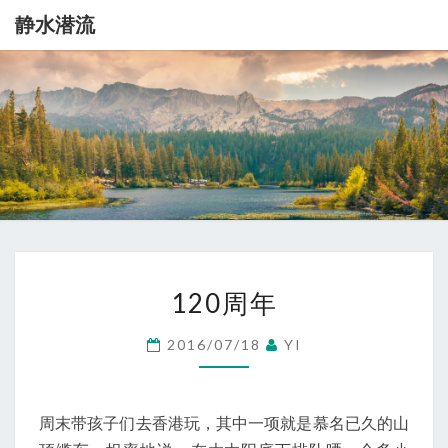
静水潜流
静
记
录
一
水
点
生
潜
活
流
120
120周年
周
年
2016/07/18
YI
周末带孩子们去香港玩，其中一项就是慕名已久的山