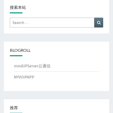
搜索本站
Search
Search
for:
BLOGROLL
miniSIPServer云通信
MYVOIPAPP
推荐