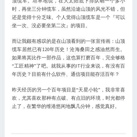
顶缆车。坦率地说，在大太阳底下排队晒一个多小
时，再坐三分钟缆车，虽然沿途山顶的风光不错，但
还是觉得十分乏味。个人觉得山顶缆车是一个『可以
坐一次、没必要坐第二次』的项目。
而让我颇有感叹的是在山顶看到的一张宣传画：山顶
缆车居然已有120年历史！沧海桑田之感油然而生。
如果将其比作一部作品，这也算打磨百年，完全够格
“工匠精神”了吧。就我从事的IT行业来说，有没有百
年历史？目前有什么软件、通信项目能存活百年？
昨天经历的另一个百年项目是“天星小轮”，我非常喜
欢，尤其喜欢那种有点破、有点旧的环境，时光都停
止了，在繁华的维港悠闲地飘几分钟，感觉真好。