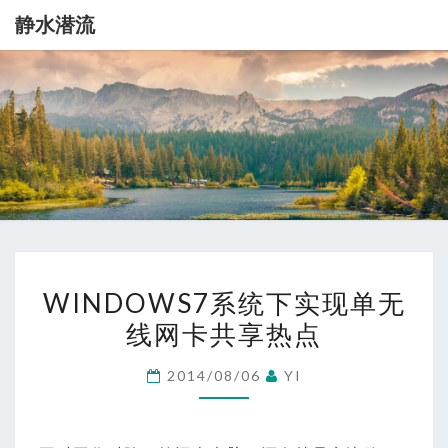
静水潜流
静
记
录
一
水
点
生
潜
活
流
WINDOWS7
WINDOWS7系统下实现单无
系
线网卡共享热点
统
下
2014/08/06
YI
实
现
单