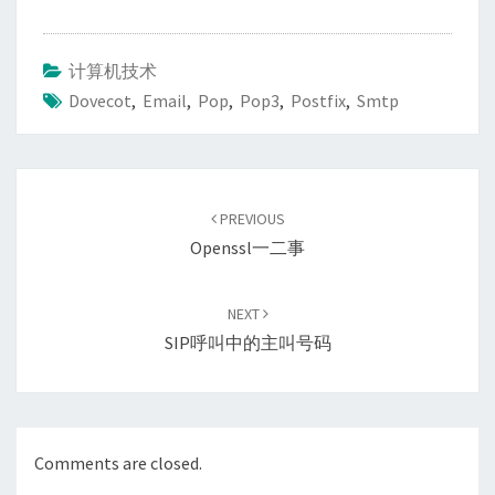
计算机技术
Dovecot
,
Email
,
Pop
,
Pop3
,
Postfix
,
Smtp
Post
navigation
PREVIOUS
Openssl一二事
NEXT
SIP呼叫中的主叫号码
Comments are closed.