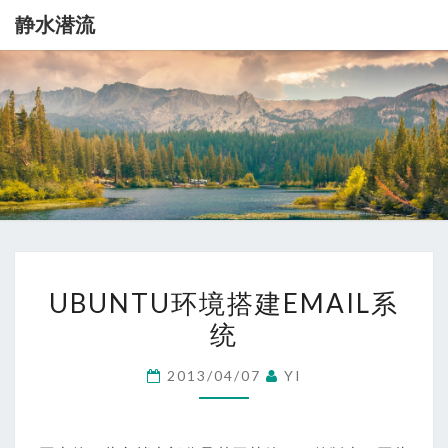
静水潜流
静
记
录
一
水
点
生
潜
活
流
UBUNTU
UBUNTU环境搭建EMAIL系
环
统
境
搭
2013/04/07
YI
建
EMAIL
系