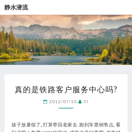
静水潜流
静
记
录
一
水
点
生
潜
活
流
真
真的是铁路客户服务中心吗?
的
是
2012/07/10
YI
铁
路
客
孩子放暑假了, 打算带回老家去. 跑到车票销售点, 看
户