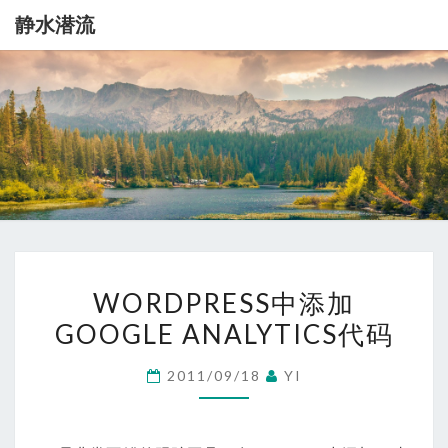
静水潜流
静
记
录
一
水
点
生
潜
活
流
WORDPRESS
WORDPRESS中添加
中
GOOGLE ANALYTICS代码
添
加
2011/09/18
YI
GOOGLE
ANALYTICS
代