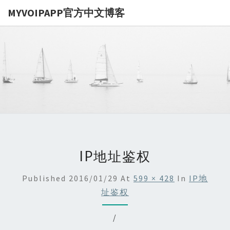
MYVOIPAPP官方中文博客
MYVOIPA
讨论
MYVOIPAPP
产品的点点滴
官方中文博
滴，推动中国
SIP技术的发
展
IP地址鉴权
Published
2016/01/29
At
599 × 428
In
IP地
址鉴权
/