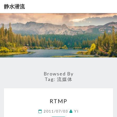
静水潜流
静
记
录
一
水
点
生
潜
活
流
Browsed By
Tag:
流媒体
RTMP
RTMP
2011/07/03
YI