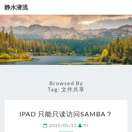
静水潜流
静
记
录
一
水
点
生
潜
活
流
Browsed By
Tag:
文件共享
IPAD
IPAD 只能只读访问SAMBA？
只
能
2025/05/11
YI
只