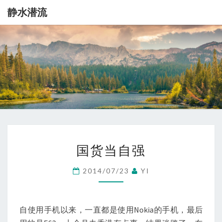
静水潜流
静
记
录
一
水
点
生
潜
活
流
国
国货当自强
货
当
2014/07/23
YI
自
强
自使用手机以来，一直都是使用Nokia的手机，最后