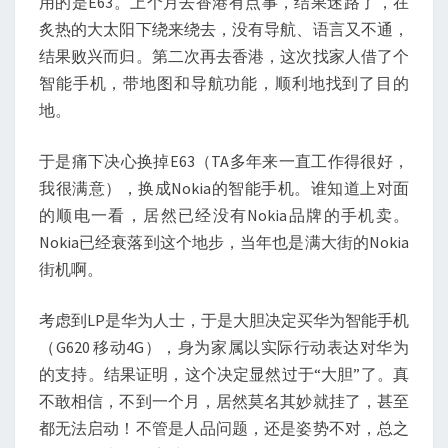
用的是E63。上个月去香港有点事，结果迷路了，在
炙热的大太阳下绕来绕去，没有导航、语言又不通，
结果败兴而归。第二次再去香港，这次找家人借了个
智能手机，带地图和导航功能，顺利地找到了目的
地。
于是痛下决心换掉E63（TA多年来一直工作得很好，
我很满意），换成Nokia的智能手机。谁知道上对面
的顺电一看，居然已经没有Nokia品牌的手机卖。
Nokia已经衰落到这个地步，当年也是满大街的Nokia
街机啊。
考虑到LP是华为人士，于是大胆决定买华为智能手机
（G620 移动4G），身为家属以实际行动表达对华为
的支持。结果证明，这个决定显然过于“大胆”了。真
不敢相信，不到一个月，居然莫名其妙就挂了，甚至
都无法启动！不管是人品问题，还是姿势不对，总之